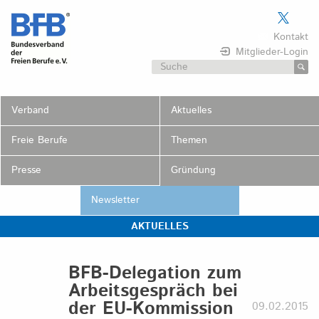
Skip
to
Kontakt
content
Mitglieder-Login
Suchen
nach:
Verband
Aktuelles
Freie Berufe
Themen
Presse
Gründung
Newsletter
AKTUELLES
BFB-Delegation zum
Arbeitsgespräch bei
der EU-Kommission
09.02.2015