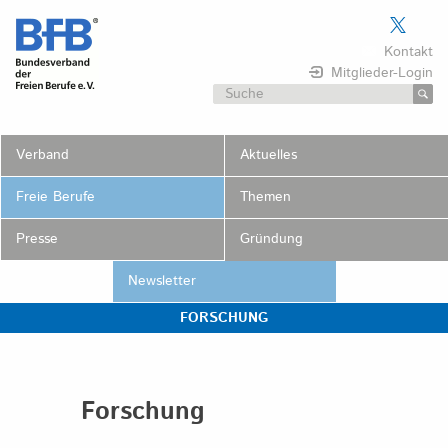
Skip
to
Kontakt
content
Mitglieder-Login
Suchen
nach:
Verband
Aktuelles
Freie Berufe
Themen
Presse
Gründung
Newsletter
FORSCHUNG
Forschung