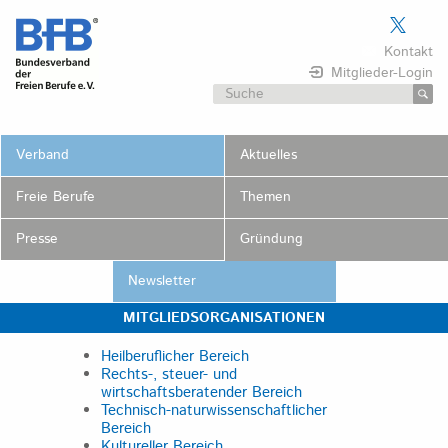
Skip
to
Kontakt
content
Mitglieder-Login
Suchen
nach:
Verband
Aktuelles
Freie Berufe
Themen
Presse
Gründung
Newsletter
MITGLIEDSORGANISATIONEN
Heilberuflicher Bereich
Rechts-, steuer- und
wirtschaftsberatender Bereich
Technisch-naturwissenschaftlicher
Bereich
Kultureller Bereich