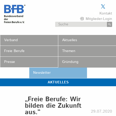
Skip
to
Kontakt
content
Mitglieder-Login
Suchen
nach:
Verband
Aktuelles
Freie Berufe
Themen
Presse
Gründung
Newsletter
AKTUELLES
„Freie Berufe: Wir
bilden die Zukunft
aus.“
29.07.2020