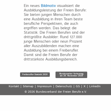
Ein neues
Bildmotiv
visualisiert die
Ausbildungsleistung der Freien Berufe:
Sie bieten jungen Menschen durch
eine Ausbildung in ihren Team beste
berufliche Perspektiven, die auch
ergriffen werden. Das belegt die
Statistik: Die Freien Berufen sind der
drittgrößte Ausbilder: Rund 127.000
junge Menschen oder neun Prozent
aller Auszubildenden machen eine
Ausbildung bei einem Freiberufler.
Damit sind die Freien Berufe der
drittstärkste Ausbildungsbereich.
Beitragsnavigation
Bundesweiter Vorlesetag
Freiberufler-Statistik 2020
am 20. November 2020
Kontakt
Sitemap
Impressum
Datenschutz
GS
X
LinkedIn
© 2026 Bundesverband der Freien Berufe e.V.