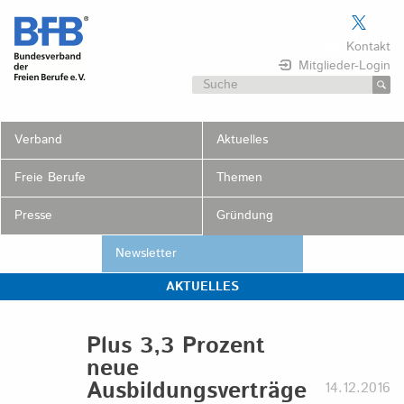
Skip
to
Kontakt
content
Mitglieder-Login
Suchen
nach:
Verband
Aktuelles
Freie Berufe
Themen
Presse
Gründung
Newsletter
AKTUELLES
Plus 3,3 Prozent
neue
Ausbildungsverträge
14.12.2016