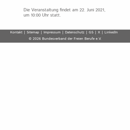
Die Veranstaltung findet am 22. Juni 2021,
um 10:00 Uhr statt.
Kontakt
Sitemap
Impressum
Datenschutz
GS
X
LinkedIn
© 2026 Bundesverband der Freien Berufe e.V.