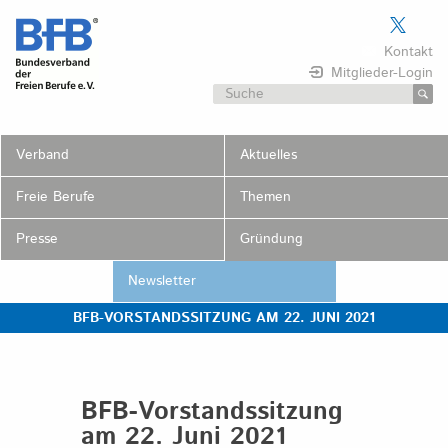
Skip
to
Kontakt
content
Mitglieder-Login
Suchen
nach:
Verband
Aktuelles
Freie Berufe
Themen
Presse
Gründung
Newsletter
BFB-VORSTANDSSITZUNG AM 22. JUNI 2021
BFB-Vorstandssitzung
am 22. Juni 2021