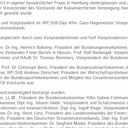
13 in eigener hausärztlicher Praxis in Hamburg niedergelassen und
er Vorsitzender des Vorstands der Kassenärztlichen Vereinigung Ham
V gewählt wurde.
und Vizepräsident ist WP/StB Dipl.-Kfm. Gero Hagemeister, Vizepr
aterverbands.
omplettiert durch zwei Vizepräsidentinnen und fünf Vizepräsidenten
: Dr.-Ing. Heinrich Bökamp, Präsident der Bundesingenieurkammer, 
s Verbandes Freier Berufe in Hessen, Prof. Ralf Niebergall, Vizeprä
mmer, und RAuN Dr. Thomas Remmers, Vizepräsident der Bundesr
Prof. Dr. Christoph Benz, Präsident der Bundeszahnärztekammer, de
ar, WP/StB Andreas Dörschell, Präsident der Wirtschaftsprüferkam
tin der Bundesapothekerkammer und Mitglied des Gesamtvorstande
BFB-Vorstands war.
Vorstandsmitglied bestätigt wurden:
nn, LL.M., Präsident der Bundesnotarkammer, RAin Sabine Fuhrmann
ammer, Dipl.-Ing. Johann Haidn, Vizepräsident und Schatzmeister 
ektinnen und innenarchitekten, Dipl.-Ing. Ingolf Kluge, Vizepräsiden
r, Dr.-Ing. Horst Lenz, Präsident des Landesverbandes der Freien 
th, Präsident des Deutschen Steuerberaterverbands, Dipl.-Ing. Evel
Bundesarchitektenkammer, Dr. Siegfried Moder, Präsident des Bund