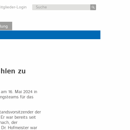
Suchen
itglieder-Login
nach:
dung
hlen zu
 am 16. Mai 2024 in
ungsteams für das
tandsvorsitzender der
r war bereits seit
nach, der
 Dr. Hofmeister war