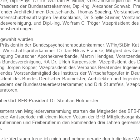
rzte, Dipl.-Phys. Dr. iur. Wolfram H. Müller, Vorstandsmitglied der 
 Präsident der Bundesärztekammer, Dipl.-Ing. Alexander Schwab, Prä
ffender ArchitektInnen Deutschlands, Thomas Spaeing, Vorstandsvo
atenschutzbeauftragten Deutschlands, Dr. Sibylle Steiner, Vorstand
desvereinigung, und Dipl.-Ing. Wolfram C. Tröger, Vizepräsident d
mensberatungen.
 gewählt wurden:
 Präsidentin der Bundespsychotherapeutenkammer, WPin/StBin Katri
r Wirtschaftsprüferkammer, Dr. Jan-Niklas Francke, Mitglied des G
igung Deutscher Apothekerverbände, Martin Hendges, Vorsitzende
 Bundesvereinigung, RA Dr. Ulrich Karpenstein, Vizepräsident des
-Ing. Jörgen Kopper, Vizepräsident des Verbands Beratender Ingenie
ndes Vorstandsmitglied des Instituts der Wirtschaftsprüfer in Deut
sident des Bundes Deutscher Baumeister, Architekten und Ingenieure
ident der Bundessteuerberaterkammer, und Dirk Sturmfels, Vizepr
uratoren.
hl erklärt BFB-Präsident Dr. Stephan Hofmeister:
sintensiven Mitgliederversammlung starten die Mitglieder des BFB-
eue Amtsperiode mit einem klaren Votum der BFB-Mitgliedsorganisa
eruflerinnen und Freiberufler in den kommenden drei Jahren gemei
.
tzte Vertrauen freue ich mich und nehme gerade durch die klare Wa