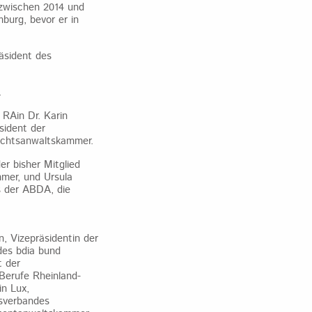
 zwischen 2014 und
burg, bevor er in
äsident des
.
RAin Dr. Karin
sident der
echtsanwaltskammer.
r bisher Mitglied
mer, und Ursula
s der ABDA, die
, Vizepräsidentin der
des bdia bund
t der
Berufe Rheinland-
in Lux,
esverbandes