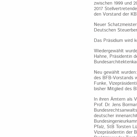
zwischen 1999 und 20
2017 Stellvertretend
den Vorstand der KB
Neuer Schatzmeister 
Deutschen Steuerber
Das Präsidium wird k
Wiedergewählt wurden
Hahne, Präsidentin de
Bundesarchitektenka
Neu gewählt wurden: 
des BFB‐Vorstands w
Funke, Vizepräsiden
bisher Mitglied des 
In ihren Ämtern als 
Prof. Dr. Jens Borma
Bundesrechtsanwaltsk
deutscher innenarchit
Bundesingenieurkamme
Pfalz, StB Torsten Lü
Vizepräsidentin der 