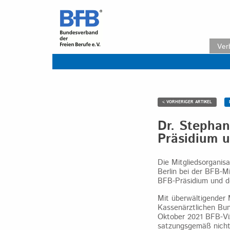
Skip
to
content
Ver
< VORHERIGER ARTIKEL
Dr. Stephan
Präsidium 
Die Mitgliedsorganis
Berlin bei der BFB-M
BFB-Präsidium und d
Mit überwältigender 
Kassenärztlichen Bu
Oktober 2021 BFB-Viz
satzungsgemäß nicht 