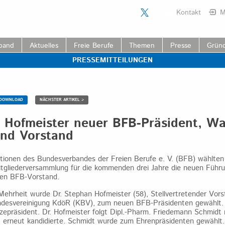
Kontakt
M
band
Aktuelles
Freie Berufe
Themen
Presse
Grün
PRESSEMITTEILUNGEN
DOWNLOAD
NÄCHSTER ARTIKEL >
 Hofmeister neuer BFB-Präsident, Wa
und Vorstand
ationen des Bundesverbandes der Freien Berufe e. V. (BFB) wählten
itgliederversammlung für die kommenden drei Jahre die neuen Führ
en BFB-Vorstand.
Mehrheit wurde Dr. Stephan Hofmeister (58), Stellvertretender Vors
ndesvereinigung KdöR (KBV), zum neuen BFB-Präsidenten gewählt. E
epräsident. Dr. Hofmeister folgt Dipl.-Pharm. Friedemann Schmidt 
erneut kandidierte. Schmidt wurde zum Ehrenpräsidenten gewählt.