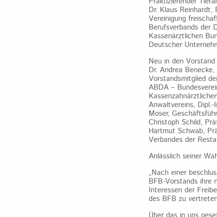
Praktizierender Tierä
Dr. Klaus Reinhardt,
Vereinigung freischa
Berufsverbands der D
Kassenärztlichen Bun
Deutscher Unterneh
Neu in den Vorstand
Dr. Andrea Benecke,
Vorstandsmitglied de
ABDA – Bundesverein
Kassenzahnärztlichen
Anwaltvereins, Dipl.
Moser, Geschäftsführe
Christoph Schild, Prä
Hartmut Schwab, Präs
Verbandes der Resta
Anlässlich seiner Wa
„Nach einer beschlus
BFB-Vorstands ihre n
Interessen der Freib
des BFB zu vertreten
Über das in uns gese