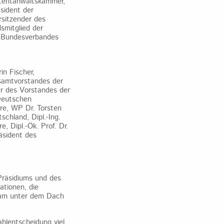
Patentanwaltskammer,
sident der
rsitzender des
smitglied der
es Bundesverbandes
n Fischer,
esamtvorstandes der
r des Vorstandes der
 Deutschen
ure, WP Dr. Torsten
schland, Dipl.-Ing.
, Dipl.-Ök. Prof. Dr.
äsident des
Präsidiums und des
tionen, die
nsam unter dem Dach
hlentscheidung viel