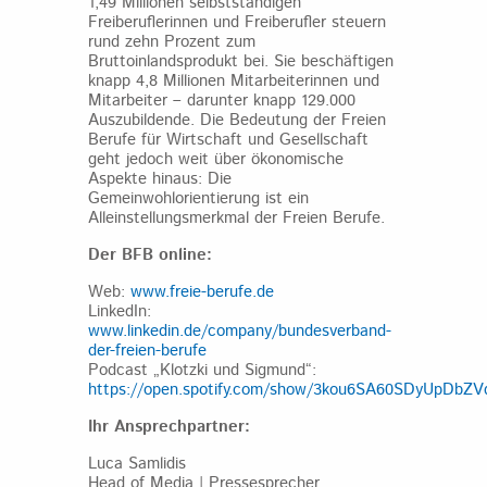
1,49 Millionen selbstständigen
Freiberuflerinnen und Freiberufler steuern
rund zehn Prozent zum
Bruttoinlandsprodukt bei. Sie beschäftigen
knapp 4,8 Millionen Mitarbeiterinnen und
Mitarbeiter – darunter knapp 129.000
Auszubildende. Die Bedeutung der Freien
Berufe für Wirtschaft und Gesellschaft
geht jedoch weit über ökonomische
Aspekte hinaus: Die
Gemeinwohlorientierung ist ein
Alleinstellungsmerkmal der Freien Berufe.
Der BFB online:
Web:
www.freie-berufe.de
LinkedIn:
www.linkedin.de/company/bundesverband-
der-freien-berufe
Podcast „Klotzki und Sigmund“:
https://open.spotify.com/show/3kou6SA60SDyUpDbZ
Ihr Ansprechpartner:
Luca Samlidis
Head of Media | Pressesprecher