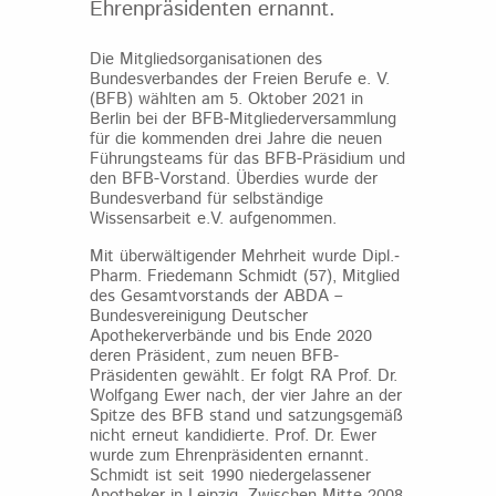
Ehrenpräsidenten ernannt.
Die Mitgliedsorganisationen des
Bundesverbandes der Freien Berufe e. V.
(BFB) wählten am 5. Oktober 2021 in
Berlin bei der BFB-Mitgliederversammlung
für die kommenden drei Jahre die neuen
Führungsteams für das BFB-Präsidium und
den BFB-Vorstand. Überdies wurde der
Bundesverband für selbständige
Wissensarbeit e.V. aufgenommen.
Mit überwältigender Mehrheit wurde Dipl.‐
Pharm. Friedemann Schmidt (57), Mitglied
des Gesamtvorstands der ABDA –
Bundesvereinigung Deutscher
Apothekerverbände und bis Ende 2020
deren Präsident, zum neuen BFB-
Präsidenten gewählt. Er folgt RA Prof. Dr.
Wolfgang Ewer nach, der vier Jahre an der
Spitze des BFB stand und satzungsgemäß
nicht erneut kandidierte. Prof. Dr. Ewer
wurde zum Ehrenpräsidenten ernannt.
Schmidt ist seit 1990 niedergelassener
Apotheker in Leipzig. Zwischen Mitte 2008