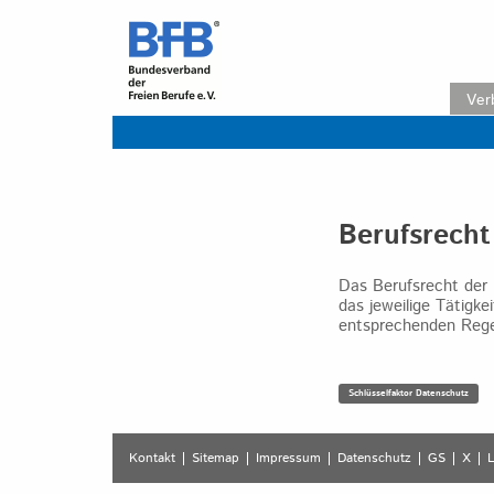
Skip
to
content
Ver
Berufsrecht
Das Berufsrecht der 
das jeweilige Tätigk
entsprechenden Regel
Beitrag
Schlüsselfaktor Datenschutz
Kontakt
Sitemap
Impressum
Datenschutz
GS
X
L