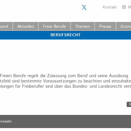
Kontakt
M
band
Aktuelles
Freie Berufe
Themen
Presse
Grün
BERUFSRECHT
Freien Berufe regelt die Zulassung zum Beruf und seine Ausübung. F
eitsfeld sind bestimmte Voraussetzungen zu beachten und einzuhalten
ungen für Freiberufler sind über das Bundes- und Landesrecht verte
snavigation
E
inkedIn