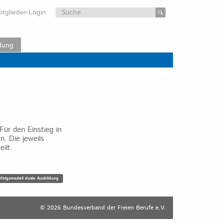
Suchen
itglieder-Login
nach:
dung
ür den Einstieg in
. Die jeweils
ilt.
rfolgsmodell duale Ausbildung
© 2026 Bundesverband der Freien Berufe e.V.