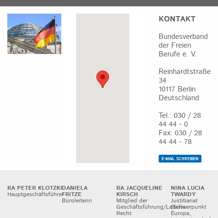
KONTAKT
Bundesverband
der Freien
Berufe e. V.
Reinhardtstraße
34
10117 Berlin
Deutschland
Tel.: 030 / 28
44 44 - 0
Fax: 030 / 28
44 44 - 78
E-MAIL SCHREIBEN
RA PETER KLOTZKI
DANIELA
RA JACQUELINE
NINA LUCIA
Hauptgeschäftsführer
FRITZE
KIRSCH
TWARDY
Büroleiterin
Mitglied der
Justitiariat
Geschäftsführung/Leiterin
(Schwerpunkt
Recht
Europa,