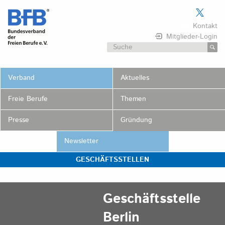
Skip
to
Kontakt
content
Mitglieder-Login
Suchen
nach:
Verband
Aktuelles
Freie Berufe
Themen
Presse
Gründung
Newsletter
GESCHÄFTSSTELLEN
Geschäftsstelle
Berlin