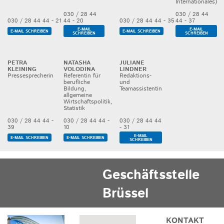
Internationales)
030 / 28 44
030 / 28 44
44 - 20
44 - 37
030 / 28 44 44 - 21
030 / 28 44 44 - 35
E-MAIL
E-MAIL
E-MAIL SCHREIBEN
E-MAIL SCHREIBEN
SCHREIBEN
SCHREIBEN
PETRA
NATASHA
JULIANE
KLEINING
VOLODINA
LINDNER
Pressesprecherin
Referentin für
Redaktions-
berufliche
und
Bildung,
Teamassistentin
allgemeine
Wirtschaftspolitik,
Statistik
030 / 28 44 44
030 / 28 44 44 -
030 / 28 44 44 -
- 31
39
10
E-MAIL
E-MAIL SCHREIBEN
E-MAIL SCHREIBEN
SCHREIBEN
Geschäftsstelle
Brüssel
KONTAKT