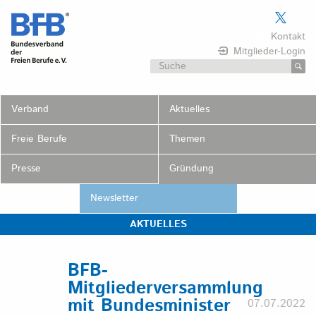
Skip
to
Kontakt
content
Mitglieder-Login
Suchen
nach:
Verband
Aktuelles
Freie Berufe
Themen
Presse
Gründung
Newsletter
AKTUELLES
BFB-
Mitgliederversammlung
mit Bundesminister
07.07.2022