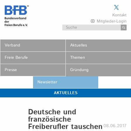
Skip
to
Kontakt
content
Mitglieder-Login
Suchen
nach:
Verband
Aktuelles
Freie Berufe
Themen
Presse
Gründung
Newsletter
AKTUELLES
Deutsche und
französische
Freiberufler tauschen
08.06.2017