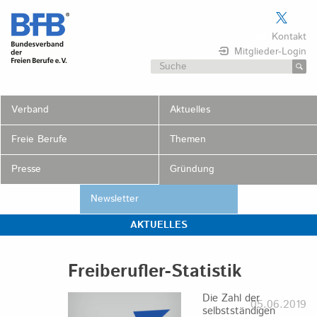
Skip
to
Kontakt
content
Mitglieder-Login
Suchen
nach:
Verband
Aktuelles
Freie Berufe
Themen
Presse
Gründung
Newsletter
AKTUELLES
Freiberufler-Statistik
Die Zahl der
05.06.2019
selbstständigen