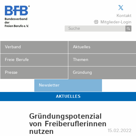
Skip
to
Kontakt
content
Mitglieder-Login
Suchen
nach:
Verband
Aktuelles
Freie Berufe
Themen
Presse
Gründung
Newsletter
AKTUELLES
Gründungspotenzial
von Freiberuflerinnen
nutzen
15.02.2022