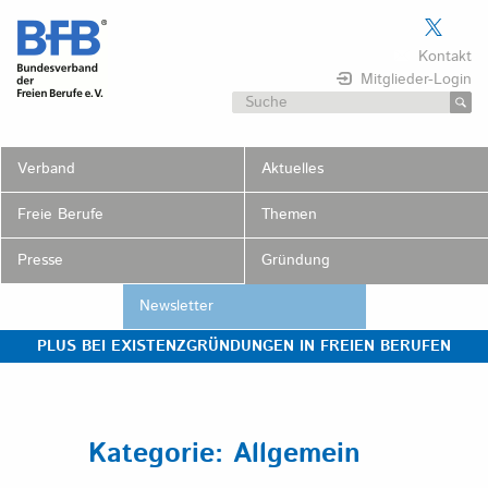
Skip
to
Kontakt
content
Mitglieder-Login
Suchen
nach:
Verband
Aktuelles
Freie Berufe
Themen
Presse
Gründung
Newsletter
PLUS BEI EXISTENZGRÜNDUNGEN IN FREIEN BERUFEN
Kategorie:
Allgemein