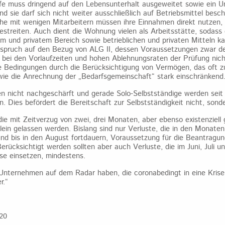
fe muss dringend auf den Lebensunterhalt ausgeweitet sowie ein 
 sie darf sich nicht weiter ausschließlich auf Betriebsmittel besch
lche mit wenigen Mitarbeitern müssen ihre Einnahmen direkt nutzen,
estreiten. Auch dient die Wohnung vielen als Arbeitsstätte, sodass 
em und privatem Bereich sowie betrieblichen und privaten Mitteln k
spruch auf den Bezug von ALG II, dessen Voraussetzungen zwar deu
 bei den Vorlaufzeiten und hohen Ablehnungsraten der Prüfung nic
e Bedingungen durch die Berücksichtigung von Vermögen, das oft zu
ie die Anrechnung der „Bedarfsgemeinschaft“ stark einschränkend
en nicht nachgeschärft und gerade Solo-Selbstständige werden seit
n. Dies befördert die Bereitschaft zur Selbstständigkeit nicht, sond
e mit Zeitverzug von zwei, drei Monaten, aber ebenso existenziell 
llein gelassen werden. Bislang sind nur Verluste, die in den Monaten
nd bis in den August fortdauern, Voraussetzung für die Beantragun
erücksichtigt werden sollten aber auch Verluste, die im Juni, Juli 
se einsetzen, mindestens.
e Unternehmen auf dem Radar haben, die coronabedingt in eine Krise 
r.“
020