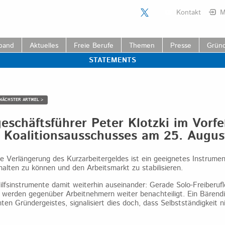
Kontakt
M
band
Aktuelles
Freie Berufe
Themen
Presse
Grün
STATEMENTS
NÄCHSTER ARTIKEL >
schäftsführer Peter Klotzki im Vorfe
s Koalitionsausschusses am 25. Augu
e Verlängerung des Kurzarbeitergeldes ist ein geeignetes Instrumen
halten zu können und den Arbeitsmarkt zu stabilisieren.
 Hilfsinstrumente damit weiterhin auseinander: Gerade Solo-Freiberufl
 werden gegenüber Arbeitnehmern weiter benachteiligt. Ein Bärend
ten Gründergeistes, signalisiert dies doch, dass Selbstständigkeit 