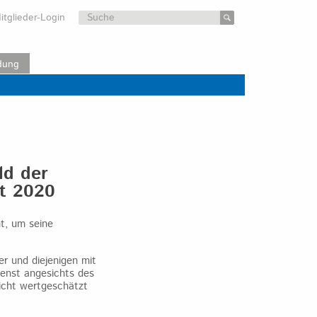
Suchen
itglieder-Login
nach:
dung
ld der
st 2020
t, um seine
er und diejenigen mit
ienst angesichts des
nicht wertgeschätzt