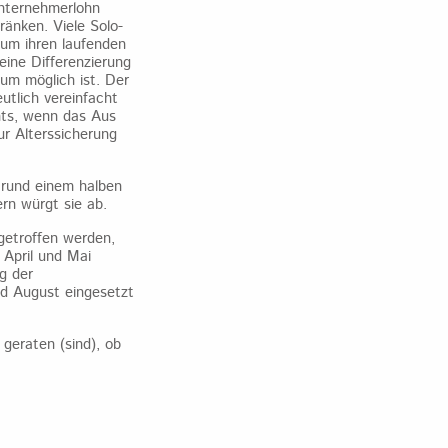
Unternehmerlohn
ränken. Viele Solo-
 um ihren laufenden
eine Differenzierung
aum möglich ist. Der
tlich vereinfacht
hts, wenn das Aus
r Alterssicherung
.
 rund einem halben
ern würgt sie ab.
getroffen werden,
 April und Mai
g der
und August eingesetzt
geraten (sind), ob