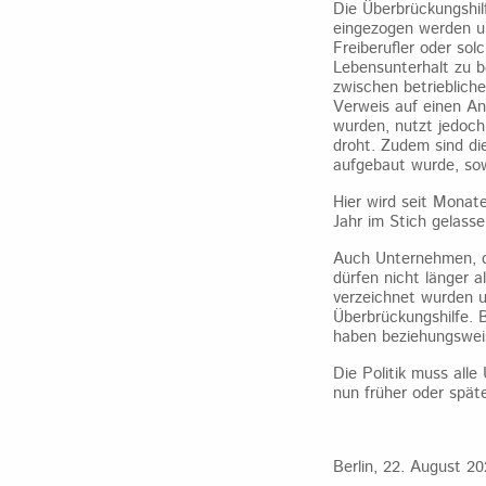
Die Überbrückungshil
eingezogen werden und
Freiberufler oder so
Lebensunterhalt zu b
zwischen betrieblich
Verweis auf einen An
wurden, nutzt jedoch
droht. Zudem sind di
aufgebaut wurde, sow
Hier wird seit Monat
Jahr im Stich gelasse
Auch Unternehmen, di
dürfen nicht länger a
verzeichnet wurden u
Überbrückungshilfe. B
haben beziehungswei
Die Politik muss all
nun früher oder späte
Berlin, 22. August 2