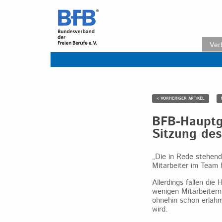
Skip
to
content
Ver
< VORHERIGER ARTIKEL
BFB-Hauptge
Sitzung de
„Die in Rede stehend
Mitarbeiter im Team 
Allerdings fallen die
wenigen Mitarbeitern
ohnehin schon erlahm
wird.