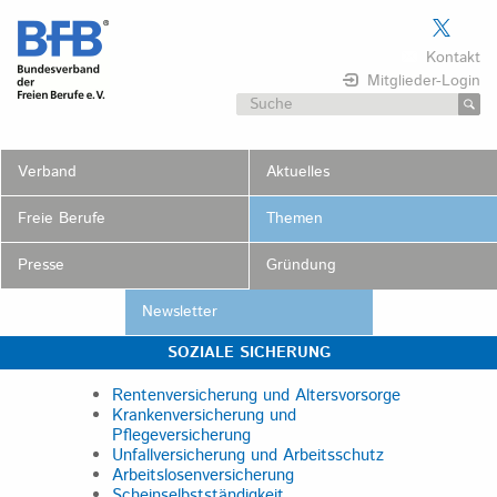
Skip
to
Kontakt
content
Mitglieder-Login
Suchen
nach:
Verband
Aktuelles
Freie Berufe
Themen
Presse
Gründung
Newsletter
SOZIALE SICHERUNG
Rentenversicherung und Altersvorsorge
Krankenversicherung und
Pflegeversicherung
Unfallversicherung und Arbeitsschutz
Arbeitslosenversicherung
Scheinselbstständigkeit